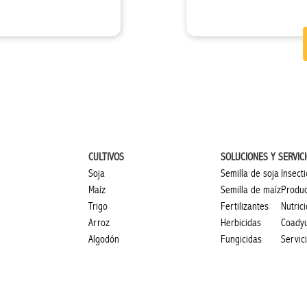
CULTIVOS
SOLUCIONES Y SERVIC
Soja
Semilla de soja
Insecti
Maíz
Semilla de maíz
Produc
Trigo
Fertilizantes
Nutric
Arroz
Herbicidas
Coady
Algodón
Fungicidas
Servic