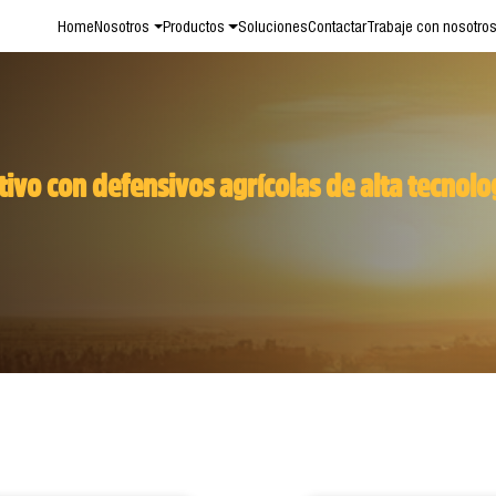
Home
Nosotros
Productos
Soluciones
Contactar
Trabaje con nosotro
ivo con defensivos agrícolas de alta tecnolog