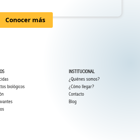
Conocer más
IOS
INSTITUCIONAL
cidas
¿Quiénes somos?
tos biológicos
¿Cómo llegar?
ión
Contacto
uvantes
Blog
ios