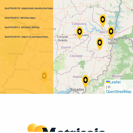
Ruta PY06 KM 216 - Campina Verde, Santa Rita, Alto Paraná.
Ruta PY06 KM 53 - Bella Vista, Itapua.
Ruta PY04 KM 9.5 - San Ignacio, Misiones.
Ruta PY02 KM 201 - Campo 9, Dr.Juan Manuel Frutos.
Leaflet
|
©
OpenStreetMap