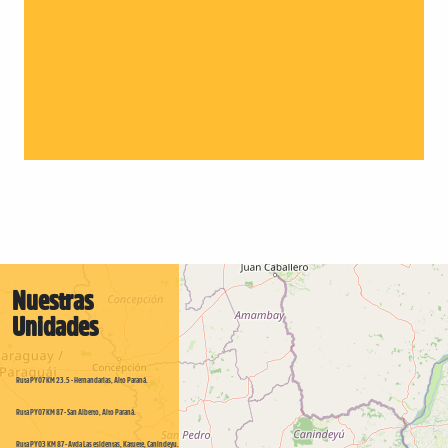
Nuestras
Unidades
Ruta PY07 KM 23.5 - Hernandarias, Alto Paraná.
Ruta PY07 KM 87 - San Alberto, Alto Paraná.
Ruta PY03 KM 87 - Avda Las esidentas, Katuete, Canindeyu.